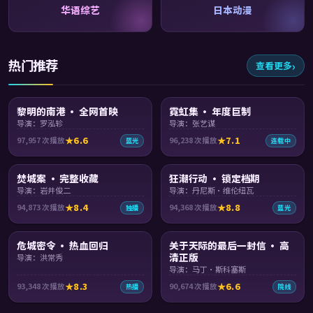
华语综艺
日本动漫
热门推荐
查看更多
99:23
99:12
黎明的南港 · 全网首映
霓虹集 · 年度巨制
导演：罗泓轸
导演：张艺谋
6.6
7.1
97,957
次播放
96,238
次播放
蓝光
连载中
99:08
99:40
焚城案 · 完整收藏
狂潮行动 · 锁定档期
导演：岩井俊二
导演：丹尼斯·维伦纽瓦
8.4
8.8
94,873
次播放
94,368
次播放
独播
蓝光
90:47
99:00
危城密令 · 热血回归
关于天际的最后一封信 · 高
清正版
导演：洪常秀
导演：马丁·斯科塞斯
8.3
6.6
93,348
次播放
90,674
次播放
热播
院线