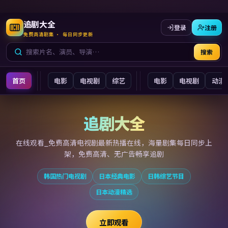
追剧大全
登录
注册
免费高清剧集 · 每日同步更新
搜索
首页
电影
电视剧
综艺
电影
电视剧
动漫
追剧大全
追剧大全
在线观看_免费高清电视剧最新
热播在线，海量剧集每日同步上
架，免费高清、无广告畅享追剧
韩国热门电视剧
日本经典电影
日韩综艺节目
日本动漫精选
立即观看