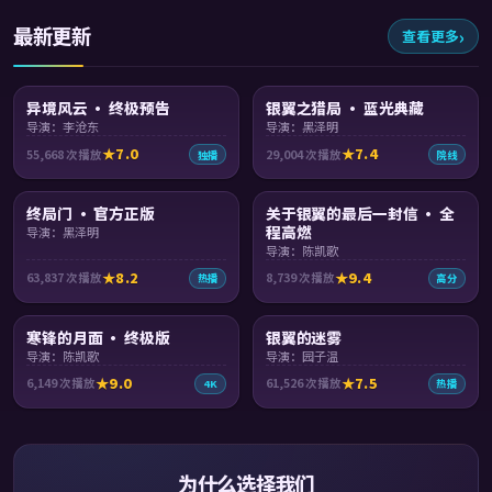
最新更新
查看更多
95:38
99:02
异境风云 · 终极预告
银翼之猎局 · 蓝光典藏
导演：李沧东
导演：黑泽明
7.0
7.4
55,668
次播放
29,004
次播放
独播
院线
99:21
99:55
终局门 · 官方正版
关于银翼的最后一封信 · 全
程高燃
导演：黑泽明
导演：陈凯歌
8.2
9.4
63,837
次播放
8,739
次播放
热播
高分
99:21
92:57
寒锋的月面 · 终极版
银翼的迷雾
导演：陈凯歌
导演：园子温
9.0
7.5
6,149
次播放
61,526
次播放
4K
热播
为什么选择我们